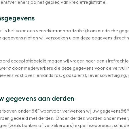
nstverleners op het gebied van kredietregistratie.
nsgegevens
n is het voor een verzekeraar noodzakelijk om medische geg
 gegevens niet en wij verzoeken u om deze gegevens direct n
ord acceptatiebeleid mogen wij vragen naar een strafrechtel
werkt door medewerkers die deze gegevens voor de vervullin
evens vast over iemands ras, godsdienst, levensovertuiging, 
uw gegevens aan derden
hierboven onder â€˜waarvoor verwerken wij uw gegevensâ€
den gedeeld met derden. Onder derden worden onder meer, do
ingen (zoals banken of verzekeraars) expertisebureaus, schade