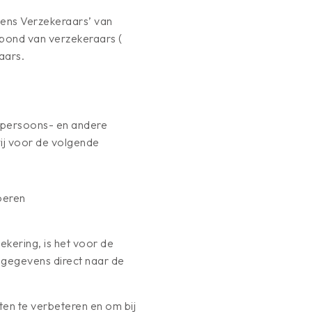
ns Verzekeraars’ van
rbond van verzekeraars (
aars.
m persoons- en andere
j voor de volgende
oeren
kering, is het voor de
gegevens direct naar de
ten te verbeteren en om bij