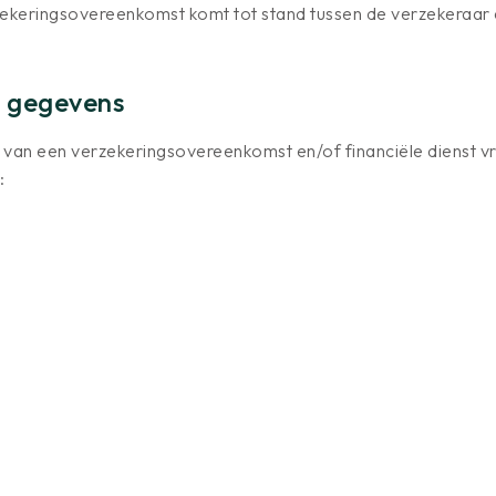
keringsovereenkomst komt tot stand tussen de verzekeraar en
w gegevens
g van een verzekeringsovereenkomst en/of financiële dienst v
: