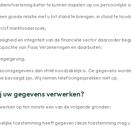
ienstverlening beter te kunnen inspelen op uw persoonlijke si
en goede relatie met u tot stand te brengen, in stand te houde
en/of marktonderzoek;
ligheid en integriteit van de financiële sector daaronder b
 opzichte van Faas Verzekeringen en daarbuiten;
regelgeving;
soonsgegevens dan strikt noodzakelijk is. De gegevens worde
e bevoegd zijn. Wij nemen telefoongesprekken niet op.
 uw gegevens verwerken?
erken op ten minste een van de volgende gronden:
ukkelijke toestemming heeft gegeven (deze toestemming mag u 