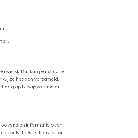
men;
emen.
rwerkt. Dat kan per situatie
r wij ze hebben verzameld.
et oog op bewijsvoering bij
j bovendien informatie over
jen zoals de Rijksdienst voor