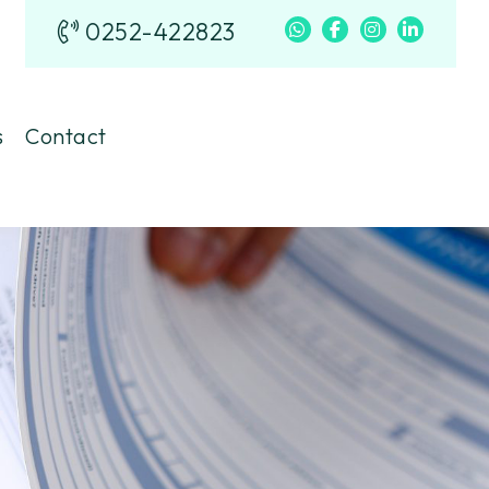
0252-422823
s
Contact