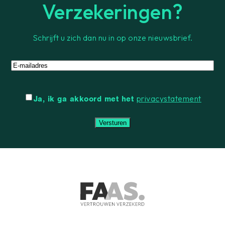
Verzekeringen?
Schrijft u zich dan nu in op onze nieuwsbrief.
E-
mailadres
Instemming
privacystatement
Ja, ik ga akkoord met het