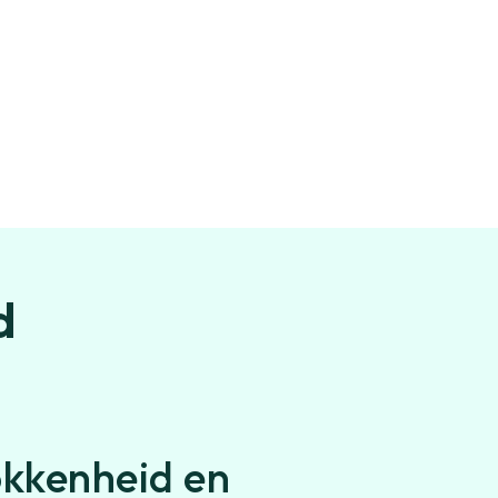
d
okkenheid en