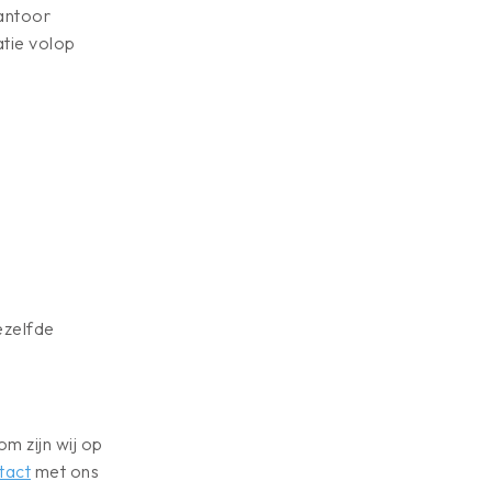
kantoor
atie volop
ezelfde
m zijn wij op
tact
met ons