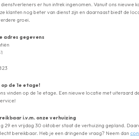
 dienstverleners er hun intrek ingenomen. Vanuit ons nieuwe 
ze klanten nog beter van dienst zijn en daarnaast biedt de loc
erdere groei.
e adres gegevens
tiën
1
 823
 op de 1e etage!
e ons vinden op de 1e etage. Een nieuwe locatie met uiteraard d
ervice!
reikbaar i.v.m. onze verhuizing
 29 en vrijdag 30 oktober staat de verhuizing gepland. Daaro
lecht bereikbaar. Heb je een dringende vraag? Neem dan
con