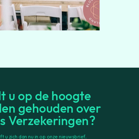
lt u op de hoogte
en gehouden over
s Verzekeringen?
jft u zich dan nu in op onze nieuwsbrief.