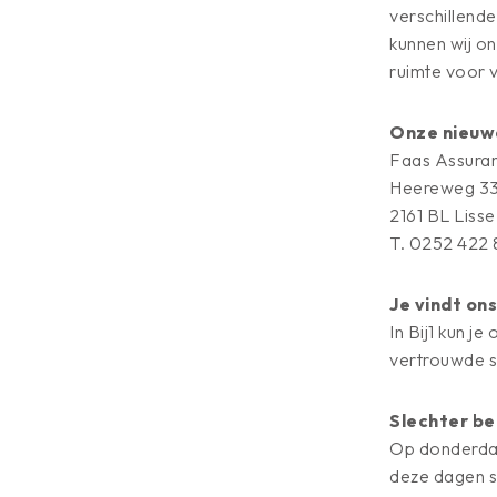
verschillende
kunnen wij on
ruimte voor v
Onze nieuw
Faas Assuran
Heereweg 33
2161 BL Lisse
T. 0252 422
Je vindt ons
In Bij1 kun j
vertrouwde s
Slechter be
Op donderdag
deze dagen s