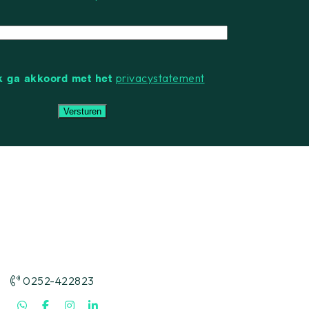
E-
mailadres
privacystatement
ik ga akkoord met het
0252-422823