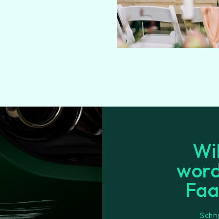
Wi
word
Faa
Schri