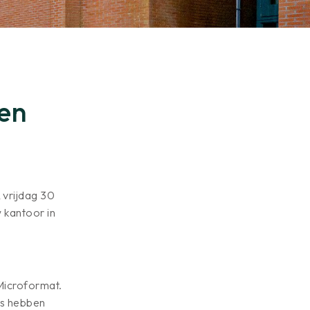
en
 vrijdag 30
w kantoor in
 Microformat.
ls hebben