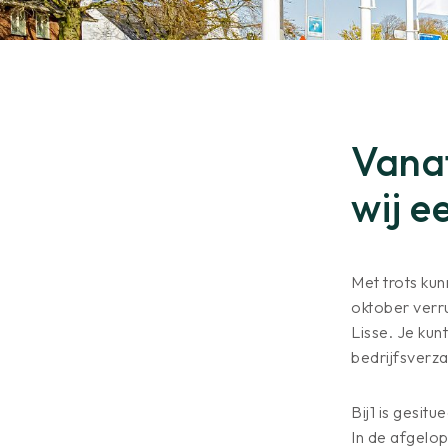
Vana
wij e
Met trots kun
oktober verru
Lisse. Je kun
bedrijfsverz
Bij1 is gesit
In de afgelo