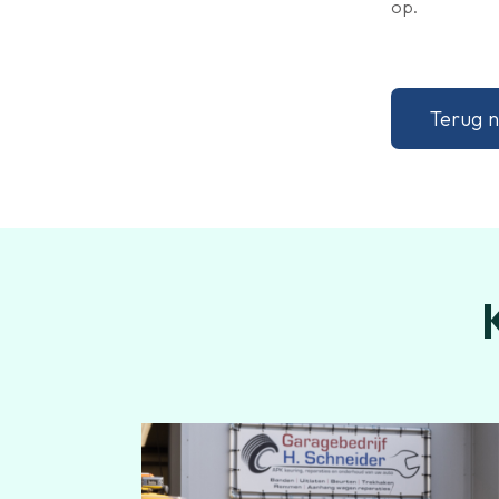
op.
Terug n