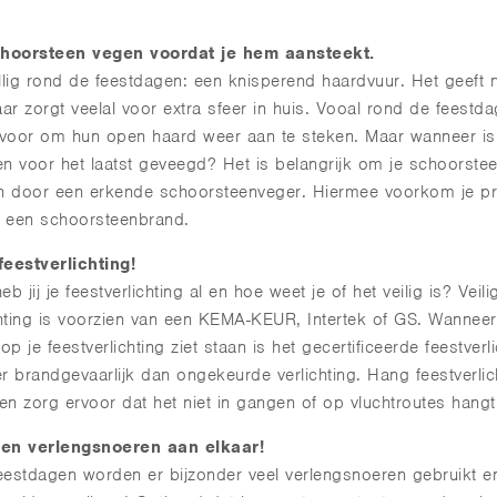
choorsteen vegen voordat je hem aansteekt.
llig rond de feestdagen: een knisperend haardvuur. Het geeft n
r zorgt veelal voor extra sfeer in huis. Vooal rond de feestd
voor om hun open haard weer aan te steken. Maar wanneer is
n voor het laatst geveegd? Het is belangrijk om je schoorsteen
en door een erkende schoorsteenveger. Hiermee voorkom je p
p een schoorsteenbrand.
eestverlichting!
b jij je feestverlichting al en hoe weet je of het veilig is? Veili
chting is voorzien van een KEMA-KEUR, Intertek of GS. Wanneer
op je feestverlichting ziet staan is het gecertificeerde feestverl
r brandgevaarlijk dan ongekeurde verlichting. Hang feestverli
 en zorg ervoor dat het niet in gangen of op vluchtroutes hangt
en verlengsnoeren aan elkaar!
estdagen worden er bijzonder veel verlengsnoeren gebruikt e