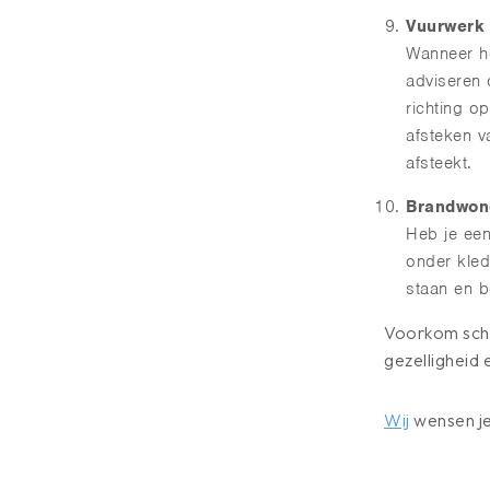
Vuurwerk 
Wanneer he
adviseren 
richting o
afsteken v
afsteekt.
Brandwond
Heb je ee
onder kled
staan en b
Voorkom scha
gezelligheid 
Wij
wensen je