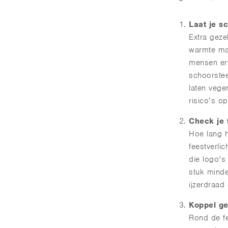
Laat je s
Extra geze
warmte maa
mensen er
schoorstee
laten veg
risico’s o
Check je f
Hoe lang he
feestverli
die logo’s 
stuk minde
ijzerdraad
Koppel ge
Rond de fe