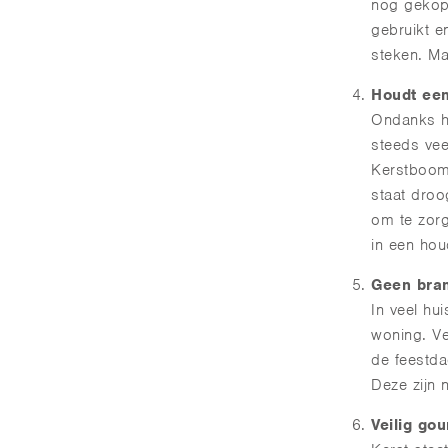
nog gekopp
gebruikt e
steken. Ma
Houdt een
Ondanks he
steeds vee
Kerstboom 
staat droo
om te zorg
in een hou
Geen bran
In veel hu
woning. Ve
de feestda
Deze zijn 
Veilig go