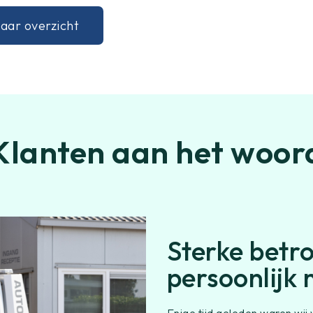
aar overzicht
Klanten aan het woor
Sterke betr
persoonlijk
Enige tijd geleden waren wi