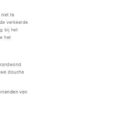
niet te
 de verkeerde
g bij het
e het
brandwond
auwe douche
vrienden van