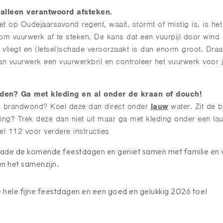
alleen verantwoord afsteken.
t op Oudejaarsavond regent, waait, stormt of mistig is, is het 
om vuurwerk af te steken. De kans dat een vuurpijl door wind
p vliegt en (letsel)schade veroorzaakt is dan enorm groot. Draa
an vuurwerk een vuurwerkbril en controleer het vuurwerk voor j
en? Ga met kleding en al onder de kraan of douch!
n brandwond? Koel deze dan direct onder
lauw
water. Zit de 
ing? Trek deze dan niet uit maar ga met kleding onder een l
el 112 voor verdere instructies
de de komende feestdagen en geniet samen met familie en 
en het samenzijn.
 hele fijne feestdagen en een goed en gelukkig 2026 toe!