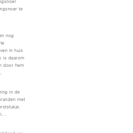
engsnoer
engsnoer te
zen nog
te
ven in huis
es is daarom
en door hem
.
ring in de
 branden met
rststukje.
. .