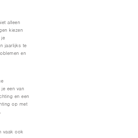
iet alleen
agen kiezen
 je
 jaarlijks te
roblemen en
ge
 je een van
ichting en een
chting op met
.
n vaak ook