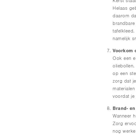
Kerst staa
Helaas geb
daarom dat
brandbare
tafelkleed.
namelijk s
Voorkom o
Ook een ec
oliebollen.
op een ste
zorg dat j
materialen
voordat je
Brand- en
Wanneer he
Zorg ervoo
nog werke