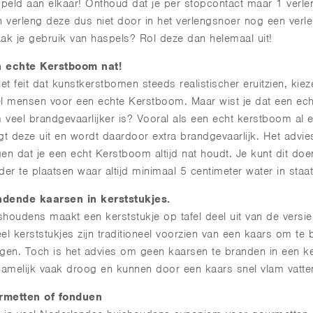
eld aan elkaar! Onthoud dat je per stopcontact maar 1 verl
n verleng deze dus niet door in het verlengsnoer nog een verl
ak je gebruik van haspels? Rol deze dan helemaal uit!
 echte Kerstboom nat!
t feit dat kunstkerstbomen steeds realistischer eruitzien, kie
l mensen voor een echte Kerstboom. Maar wist je dat een ech
veel brandgevaarlijker is? Vooral als een echt kerstboom al e
gt deze uit en wordt daardoor extra brandgevaarlijk. Het advi
en dat je een echt Kerstboom altijd nat houdt. Je kunt dit do
der te plaatsen waar altijd minimaal 5 centimeter water in staat
dende kaarsen in kerststukjes.
ishoudens maakt een kerststukje op tafel deel uit van de versie
el kerststukjes zijn traditioneel voorzien van een kaars om te
gen. Toch is het advies om geen kaarsen te branden in een ke
namelijk vaak droog en kunnen door een kaars snel vlam vatten
urmetten of fonduen