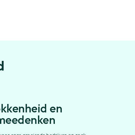
d
okkenheid en
 meedenken
j voor onze groeiende bedrijven op zoek