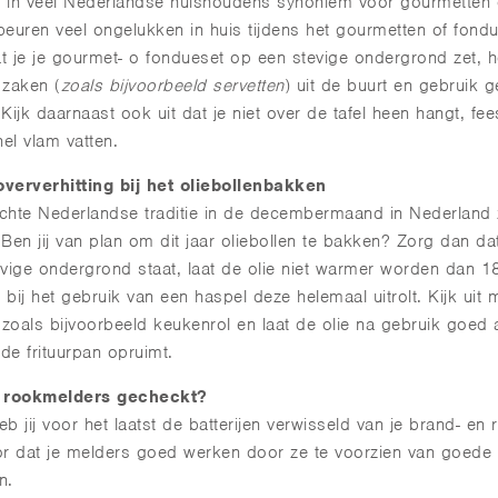
t in veel Nederlandse huishoudens synoniem voor gourmetten 
euren veel ongelukken in huis tijdens het gourmetten of fond
 je je gourmet- o fondueset op een stevige ondergrond zet, 
 zaken (
zoals bijvoorbeeld servetten
) uit de buurt en gebruik 
 Kijk daarnaast ook uit dat je niet over de tafel heen hangt, fee
nel vlam vatten.
ververhitting bij het oliebollenbakken
hte Nederlandse traditie in de decembermaand in Nederland z
 Ben jij van plan om dit jaar oliebollen te bakken? Zorg dan dat
vige ondergrond staat, laat de olie niet warmer worden dan 
e bij het gebruik van een haspel deze helemaal uitrolt. Kijk uit
 zoals bijvoorbeeld keukenrol en laat de olie na gebruik goed 
 de frituurpan opruimt.
 rookmelders gecheckt?
b jij voor het laatst de batterijen verwisseld van je brand- en
r dat je melders goed werken door ze te voorzien van goede b
n.