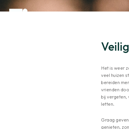
Veili
Het is weer 
veel huizen s
bereiden mens
vrienden doo
bij vergeten,
letten.
Graag geven w
genieten, zo