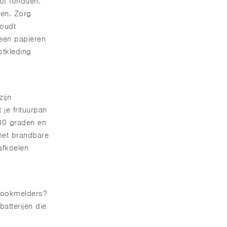
of fonduen.
uen. Zorg
houdt
geen papieren
stkleding
ijn
 je frituurpan
180 graden en
 met brandbare
afkoelen
 rookmelders?
atterijen die