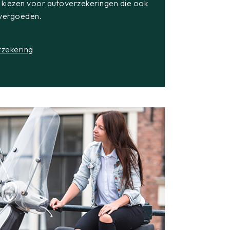
e kiezen voor autoverzekeringen die ook
 vergoeden.
rzekering