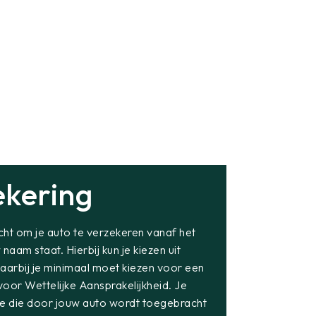
ekering
icht om je auto te verzekeren vanaf het
aam staat. Hierbij kun je kiezen uit
aarbij je minimaal moet kiezen voor een
oor Wettelijke Aansprakelijkheid. Je
e die door jouw auto wordt toegebracht