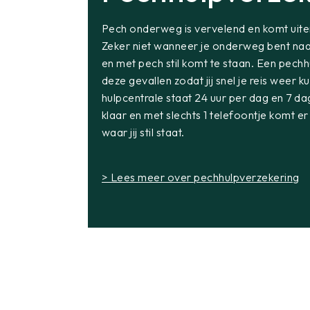
Pech onderweg is vervelend en komt uiter
Zeker niet wanneer je onderweg bent na
en met pech stil komt te staan. Een pechh
deze gevallen zodat jij snel je reis weer 
hulpcentrale staat 24 uur per dag en 7 da
klaar en met slechts 1 telefoontje komt er
waar jij stil staat.
> Lees meer over pechhulpverzekering