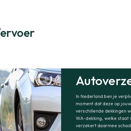
Vervoer
Autoverz
In Nederland ben je verpl
moment dat deze op jouw n
verschillende dekkingen w
WA-dekking, welke staat v
verzekert daarmee schad