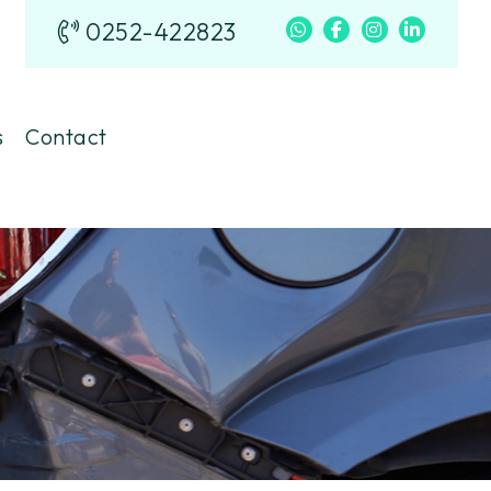
0252-422823
s
Contact